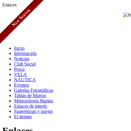
Enlaces
New Server
Inicio
Información
Noticias
Club Social
Pesca
VELA
NÁUTICA
Eventos
Galerías Fotográficas
Tablas de Mareas
Meteorología Marina
Enlaces de interés
Sugerencias y quejas
El tiempo
Enlaces