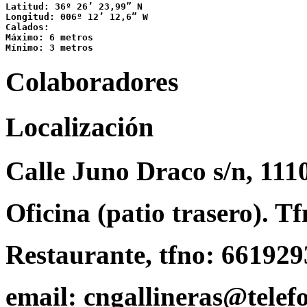
Latitud: 36º 26’ 23,99” N

Longitud: 006º 12’ 12,6” W

Calados:

Máximo: 6 metros

Mínimo: 3 metros
Colaboradores
Localización
Calle Juno Draco s/n, 111
Oficina (patio trasero). T
Restaurante, tfno: 66192
email: cngallineras@telefo