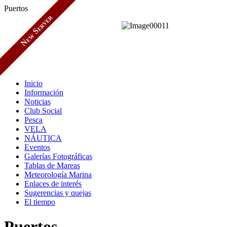
Puertos
New Server
Inicio
Información
Noticias
Club Social
Pesca
VELA
NÁUTICA
Eventos
Galerías Fotográficas
Tablas de Mareas
Meteorología Marina
Enlaces de interés
Sugerencias y quejas
El tiempo
Puertos